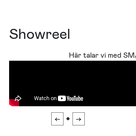
Showreel
Här talar vi med S
←
→