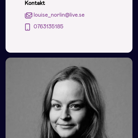
Kontakt
louise_norlin@live.se
0763135185