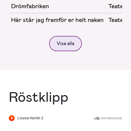
Drömfabriken
Teater
Här står jag framför er helt naken
Teater
Visa alla
Röstklipp