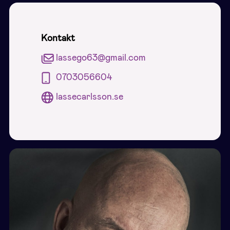
Kontakt
lassego63@gmail.com
0703056604
lassecarlsson.se