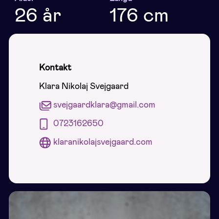
26 år
176 cm
Kontakt
Klara Nikolaj Svejgaard
svejgaardklara@gmail.com
0723162650
klaranikolajsvejgaard.com