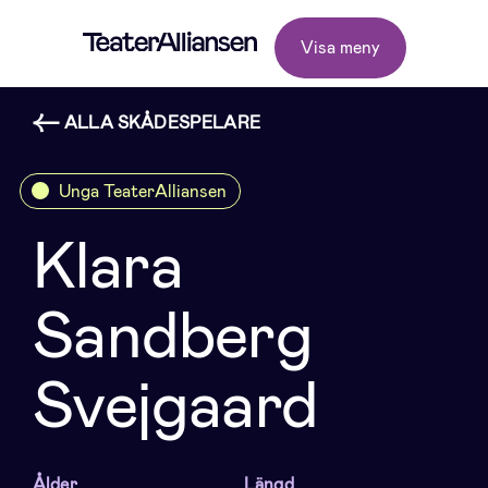
Visa meny
ALLA SKÅDESPELARE
Unga TeaterAlliansen
Klara
Sandberg
Svejgaard
Ålder
Längd