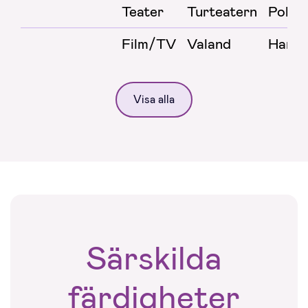
Teater
Turteatern
Polyne
Film/TV
Valand
Hann
Visa alla
Särskilda
färdigheter