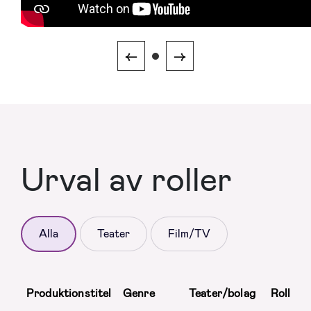
←
→
Urval av roller
Alla
Teater
Film/TV
Produktionstitel
Genre
Teater/bolag
Roll/up