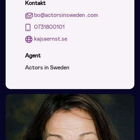
Kontakt
bo@actorsinsweden .com
0731800101
kajsaernst.se
Agent
Actors in Sweden