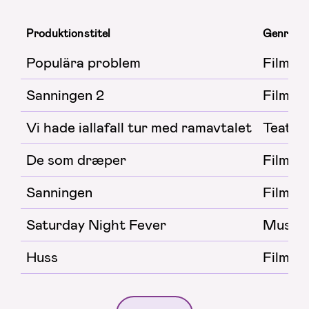
Produktionstitel
Genre
Populära problem
Film/
Sanningen 2
Film/
Vi hade iallafall tur med ramavtalet
Teater
De som dræper
Film/
Sanningen
Film/
Saturday Night Fever
Musika
Huss
Film/