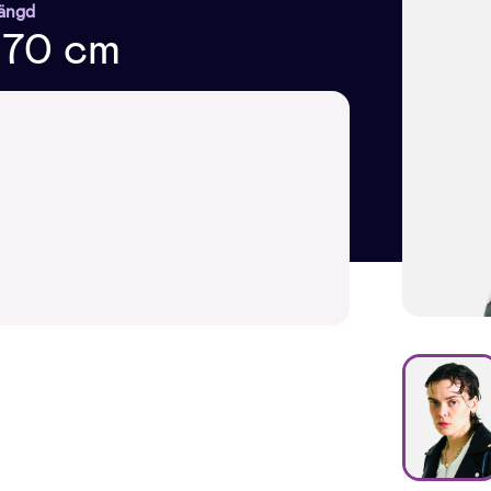
ängd
170 cm