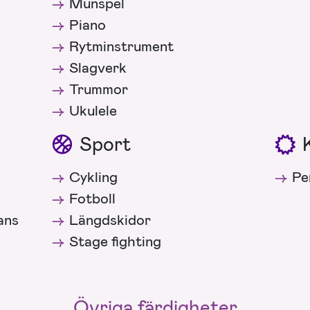
Munspel
Piano
Rytminstrument
Slagverk
Trummor
Ukulele
Sport
Cykling
Pe
Fotboll
ans
Längdskidor
Stage fighting
Övriga färdigheter