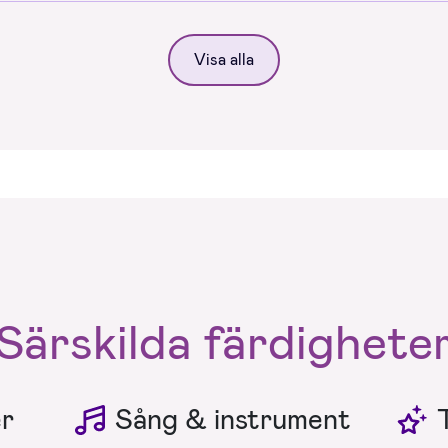
Visa alla
Särskilda färdighete
er
Sång & instrument