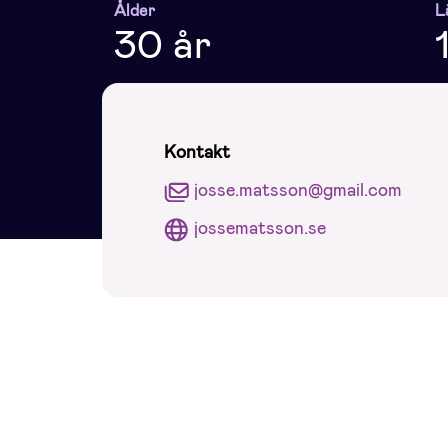
Ålder
L
30 år
Kontakt
josse.matsson@gmail.com
jossematsson.se