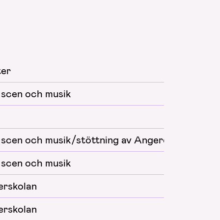
ter
 scen och musik
 scen och musik/stöttning av Angereds teater
 scen och musik
erskolan
erskolan