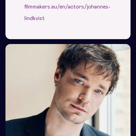
filmmakers.eu/en/actors/johannes-
lindkvist