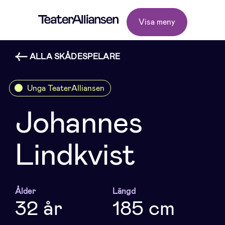
Visa meny
ALLA SKÅDESPELARE
Unga TeaterAlliansen
Johannes
Lindkvist
Ålder
Längd
32 år
185 cm