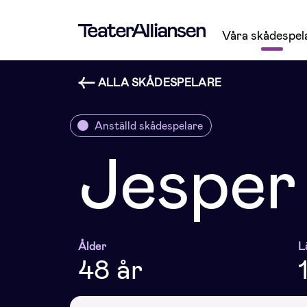
Våra skådespel
ALLA SKÅDESPELARE
Anställd skådespelare
Jesper
Ålder
L
48 år