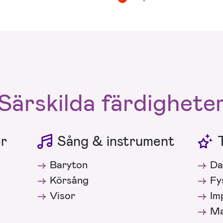
Särskilda färdighete
er
Sång & instrument
Baryton
Da
Körsång
Fy
Visor
Im
Ma