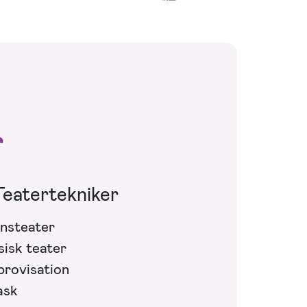
r
Teatertekniker
nsteater
sisk teater
provisation
sk