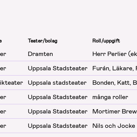
e
Teater/bolag
Roll/uppgift
er
Dramten
Herr Perlier (e
er
Uppsala Stadsteater
Furán, Läkare,
ikteater
Uppsala stadsteater
Bonden, Katt, 
er
Uppsala Stadsteater
många roller
er
Uppsala Stadsteater
Mortimer Brew
er
Uppsala Stadsteater
Nils och Jocke