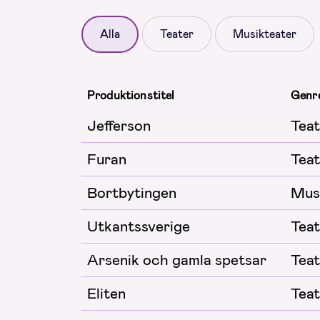
Alla
Teater
Musikteater
Produktionstitel
Genr
Jefferson
Teat
Furan
Teat
Bortbytingen
Mus
Utkantssverige
Teat
Arsenik och gamla spetsar
Teat
Eliten
Teat