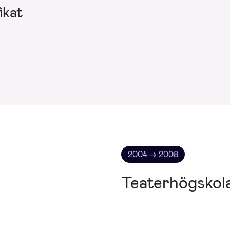
ikat
2004 → 2008
Teaterhögskol