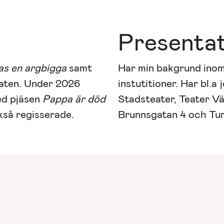
Presenta
as en argbigga
samt
Har min bakgrund inom
ten. Under 2026
instutitioner. Har bl.
ed pjäsen
Pappa är död
Stadsteater, Teater V
kså regisserade.
Brunnsgatan 4 och Tu