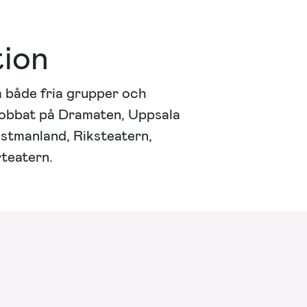
tion
 både fria grupper och
a jobbat på Dramaten, Uppsala
ästmanland, Riksteatern,
rteatern.