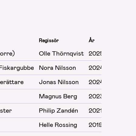
Regissör
År
korre)
Olle Thörnqvist
2025
 Fiskargubbe
Nora Nilsson
2024
Berättare
Jonas Nilsson
2024
Magnus Berg
2023
ster
Philip Zandén
2021
Helle Rossing
2019