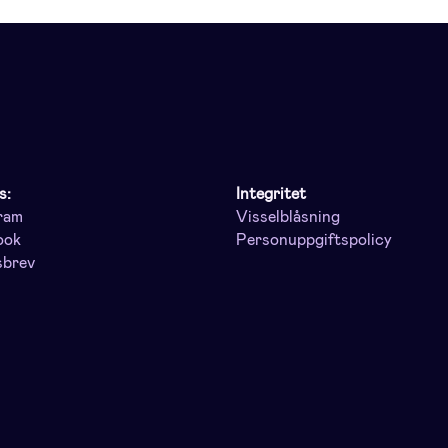
s:
Integritet
ram
Visselblåsning
ook
Personuppgiftspolicy
sbrev