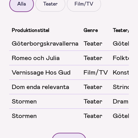
Alla
Teater
Film/TV
Produktionstitel
Genre
Teater/bol
Göterborgskravallerna
Teater
Götebor
Romeo och Julia
Teater
Folktea
Vernissage Hos Gud
Film/TV
KonstA
Dom enda relevanta
Teater
Strindbe
Stormen
Teater
Dramate
Stormen
Teater
Götebor