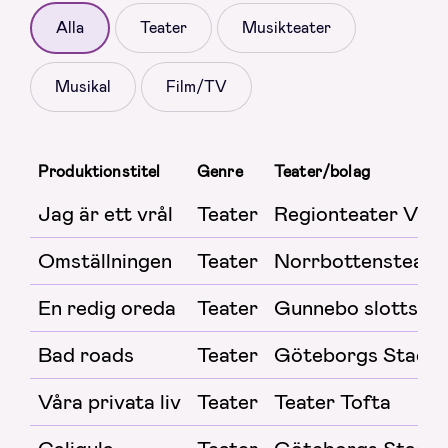
Alla
Teater
Musikteater
Musikal
Film/TV
Produktionstitel
Genre
Teater/bolag
Jag är ett vrål
Teater
Regionteater Väst
Omställningen
Teater
Norrbottensteate
En redig oreda
Teater
Gunnebo slottstea
Bad roads
Teater
Göteborgs Stadst
Våra privata liv
Teater
Teater Tofta