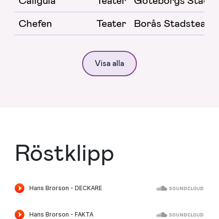
Caligula
Teater
Göteborgs Stadst
Chefen
Teater
Borås Stadsteate
Visa alla
Röstklipp