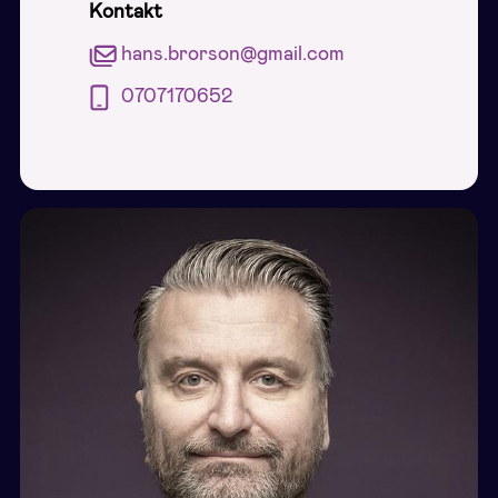
Kontakt
hans.brorson@gmail.com
0707170652