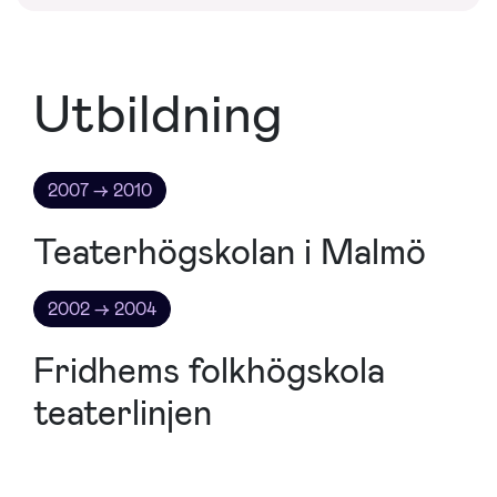
Utbildning
2007 → 2010
Teaterhögskolan i Malmö
2002 → 2004
Fridhems folkhögskola
teaterlinjen