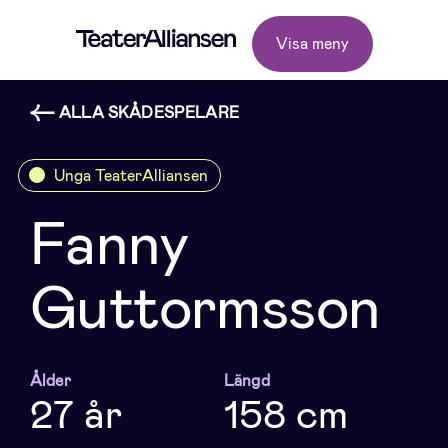
Visa meny
ALLA SKÅDESPELARE
Unga TeaterAlliansen
Fanny
Guttormsson
Ålder
Längd
27 år
158 cm