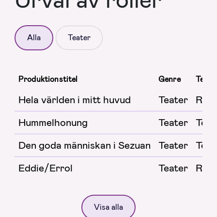
Alla
Teater
Produktionstitel
Genre
Teate
Hela världen i mitt huvud
Teater
Regi
Hummelhonung
Teater
Teat
Den goda människan i Sezuan
Teater
Teat
Eddie/Errol
Teater
Regi
Visa alla