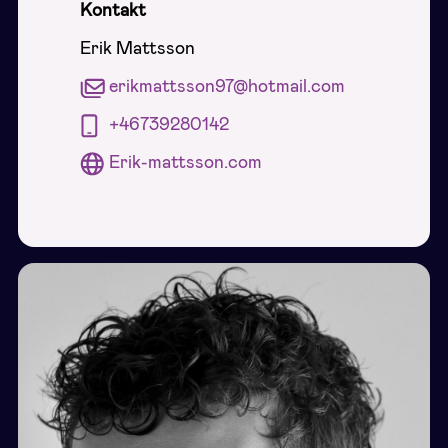
Kontakt
Erik Mattsson
erikmattsson97@hotmail.com
+46739280142
Erik-mattsson.com