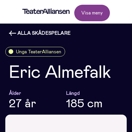
Visa meny
ALLA SKÅDESPELARE
Unga TeaterAlliansen
Eric Almefalk
Ålder
Längd
27 år
185 cm