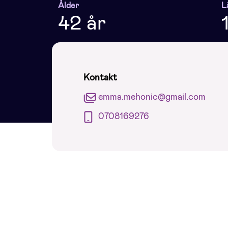
Ålder
L
42 år
Kontakt
emma.mehonic@gmail.com
0708169276