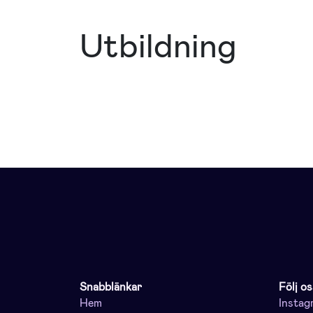
Utbildning
Snabblänkar
Följ os
Hem
Instag