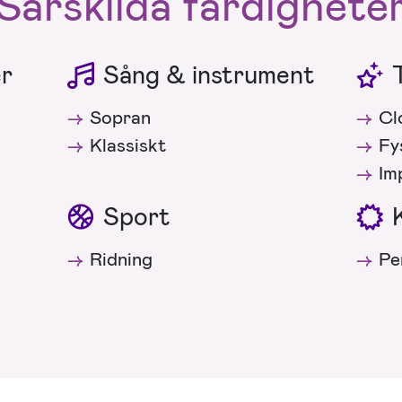
Särskilda färdighete
er
Sång & instrument
Sopran
Cl
Klassiskt
Fy
Im
Sport
Ridning
Pe