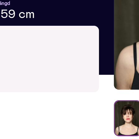
ängd
159 cm