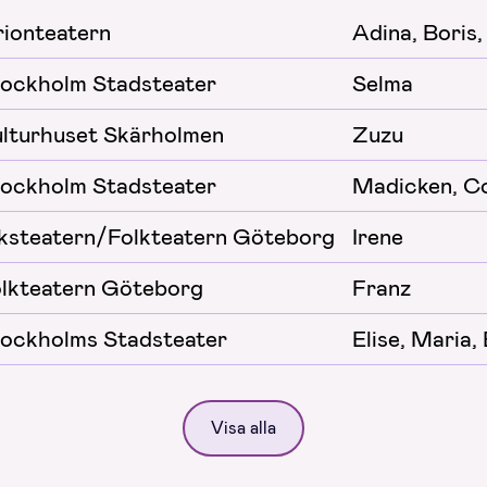
ionteatern
Adina, Boris
ockholm Stadsteater
Selma
lturhuset Skärholmen
Zuzu
ockholm Stadsteater
Madicken, C
ksteatern/Folkteatern Göteborg
Irene
lkteatern Göteborg
Franz
ockholms Stadsteater
Elise, Maria,
Visa alla