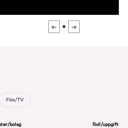
←
→
Film/TV
ater/bolag
Roll/uppgift