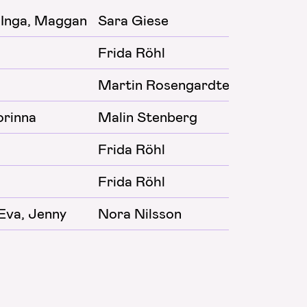
, Inga, Maggan
Sara Giese
2025
Frida Röhl
2023
Martin Rosengardten
2022
orinna
Malin Stenberg
2022
Frida Röhl
2021
Frida Röhl
2021
 Eva, Jenny
Nora Nilsson
2020