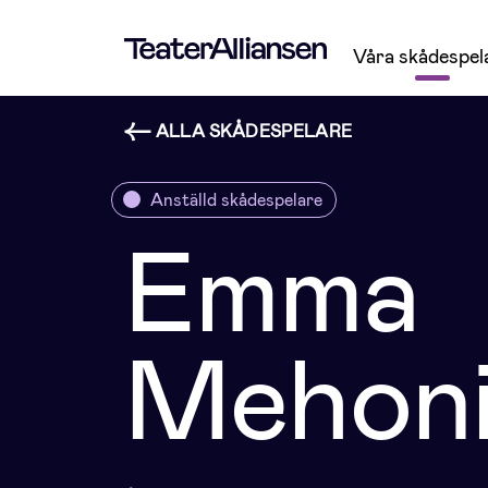
Våra skådespel
ALLA SKÅDESPELARE
Anställd skådespelare
Emma
Mehon