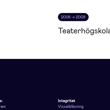
2006 → 2009
Teaterhögskol
s:
Integritet
ram
Visselblåsning