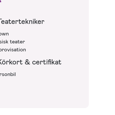
r
Teatertekniker
own
sisk teater
provisation
Körkort & certifikat
rsonbil