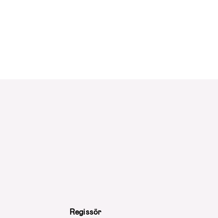
Regissör
År