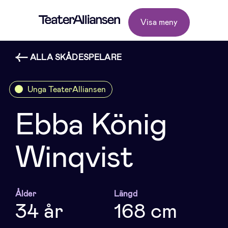
Visa meny
ALLA SKÅDESPELARE
Unga TeaterAlliansen
Ebba König
Winqvist
Ålder
Längd
34 år
168 cm