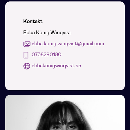
Kontakt
Ebba König Winqvist
ebba.konig.winqvist@gmail.com
0738290180
ebbakonigwinqvist.se