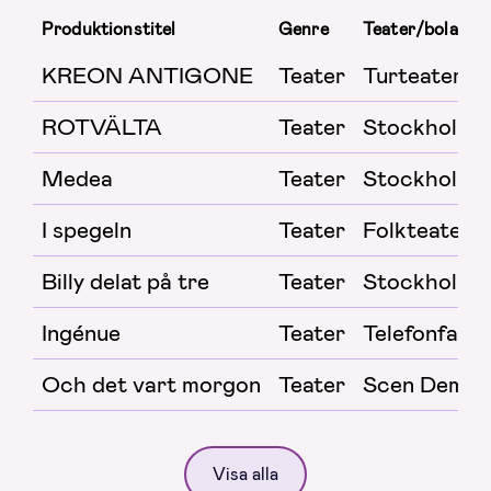
Produktionstitel
Genre
Teater/bolag
KREON ANTIGONE
Teater
Turteatern
ROTVÄLTA
Teater
Stockholms 
Medea
Teater
Stockholms 
I spegeln
Teater
Folkteatern 
Billy delat på tre
Teater
Stockholms 
Ingénue
Teater
Telefonfabri
Och det vart morgon
Teater
Scen Demon 
Visa alla