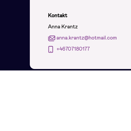
Kontakt
Anna Krantz
anna.krantz@hotmail.com
+46707180177