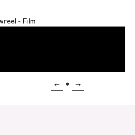
reel - Film
←
→