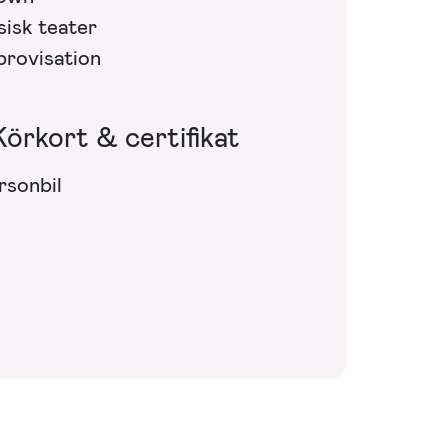
sisk teater
provisation
Körkort & certifikat
rsonbil