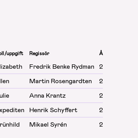
ll/uppgift
Regissör
År
lizabeth
Fredrik Benke Rydman
2026
llen
Martin Rosengardten
2025
ulie
Anna Krantz
2025
xpediten
Henrik Schyffert
2023
rünhild
Mikael Syrén
2023