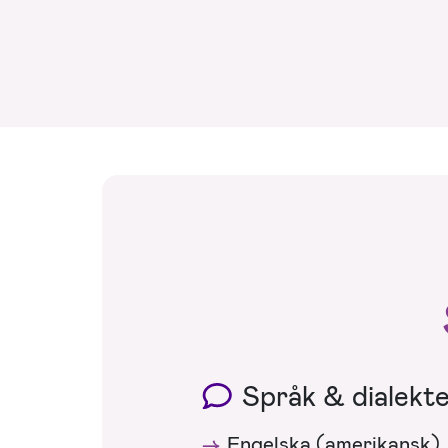
Språk & dialekt
Engelska (amerikansk)