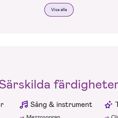
Visa alla
Särskilda färdighete
er
Sång & instrument
Mezzosopran
Cl