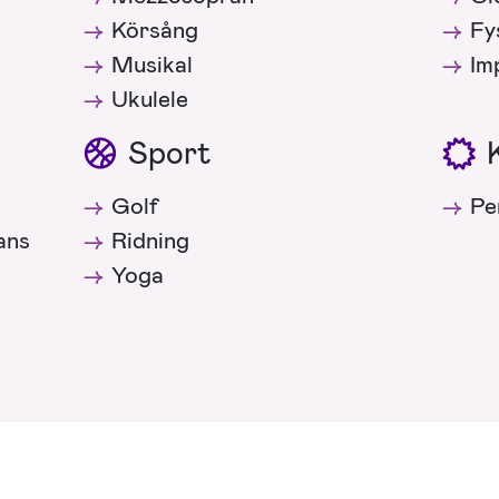
Körsång
Fy
Musikal
Im
Ukulele
Sport
Golf
Pe
ans
Ridning
Yoga