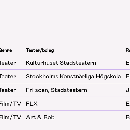
Genre
Teater/bolag
Ro
Teater
Kulturhuset Stadsteatern
E
Teater
Stockholms Konstnärliga Högskola
E
Teater
Fri scen, Stadsteatern
J
Film/TV
FLX
E
Film/TV
Art & Bob
B