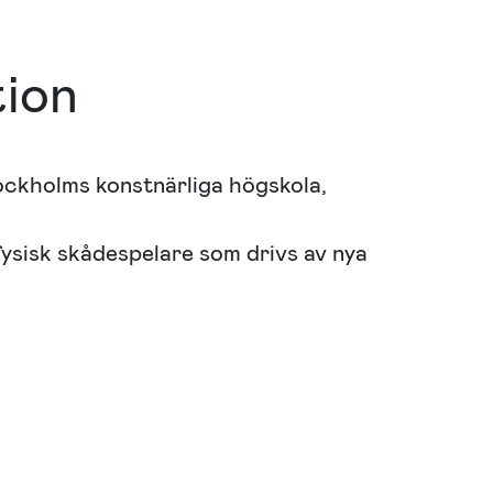
tion
ckholms konstnärliga högskola,
 fysisk skådespelare som drivs av nya