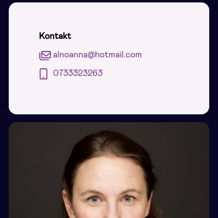
Kontakt
alnoanna@hotmail.com
0733323263