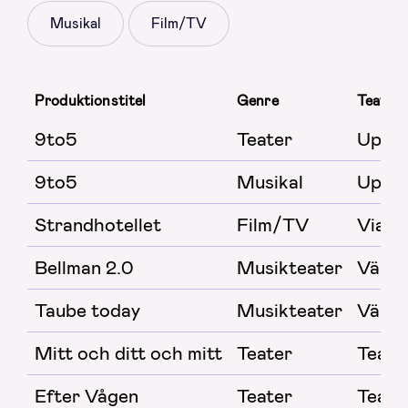
Musikal
Film/TV
Produktionstitel
Genre
Teater/
9to5
Teater
Uppsa
9to5
Musikal
Uppsa
Strandhotellet
Film/TV
Viapl
Bellman 2.0
Musikteater
Västm
Taube today
Musikteater
Västm
Mitt och ditt och mitt
Teater
Teater
Efter Vågen
Teater
Teate