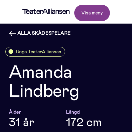
Visa meny
ALLA SKÅDESPELARE
Unga TeaterAlliansen
Amanda
Lindberg
Ålder
Längd
31 år
172 cm